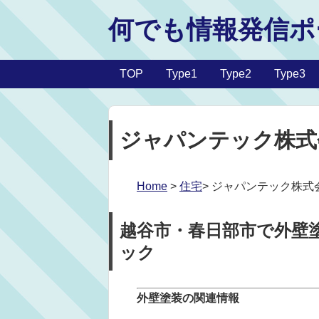
何でも情報発信ポ
TOP
Type1
Type2
Type3
ジャパンテック株式
Home
>
住宅
> ジャパンテック株式
越谷市・春日部市で外壁
ック
外壁塗装の関連情報