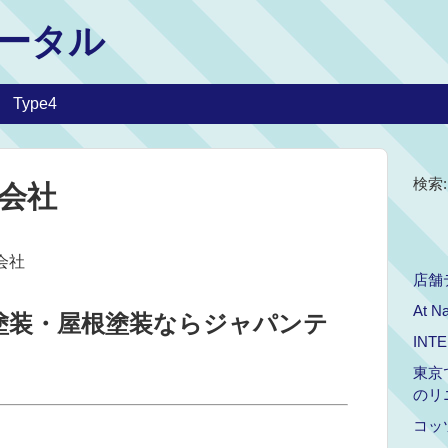
ータル
Type4
検索:
会社
会社
店舗
At Na
塗装・屋根塗装ならジャパンテ
INT
東京
のリ
コッ