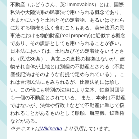
不動産（ふどうさん、英: immovables）とは、国際
私法や大陸法系の民事法で用いられる概念であり、
大まかにいうと土地とその定着物、あるいはそれら
に対する物権を広く含むこともある。英米法系の民
事法における物的財産(real property)に近似する概念
であり、その訳語としても用いられることが多い。
日本法においては、土地及びその定着物をいうとさ
れ（民法86条）、条文上の直接の根拠はないが、建
物それ自体が土地とは別個の不動産とされる（不動
産登記法はそのような前提で定められている）。こ
れは台湾民法にもみられるが、比較法的には珍し
い。この他にも特別の法律により立木、鉄道財団等
も一個の不動産とされている。 また、本来は不動産
ではないが、法律や行政上などで不動産に準じて扱
われることがあるものとして船舶、航空機、鉱業権
などがある。
※テキストは
Wikipedia
より引用しています。