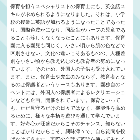
保育を担うスペシャリストの保育士にも、英会話ス
キルが求められるようになりました。それは、小学
校の授業に英語が加わるようになったことであった
り、国際色豊かになり、同級生がハーフの児童であ
ることも珍しくなくなったことにもあります。保育
園に入る園児も同じく、小さい頃から肌の色などで
区別させない、文化の違いこそあるものの、人種差
別を小さい頃から教え込むのも教育者の努めになっ
ています。そのため、外国人の子供も受け入れてい
ます。また、保育士や先生のみならず、教育者とな
るのは保護者というケースもあります。園独自のイ
ベントには、外国人の保護者によるレクリエーショ
ンなども企画、開催されています。保育といって
も、ただ見守るだけの日々ではなく、機能性を高め
るために、様々な事柄を遊びを通して学んでいま
す。好奇心が旺盛だからこそのチャンス、知らない
ことばかりだからこそ、興味津々で、自ら質問を投
げかけてきます。実際の会話で英語を使ってみたく