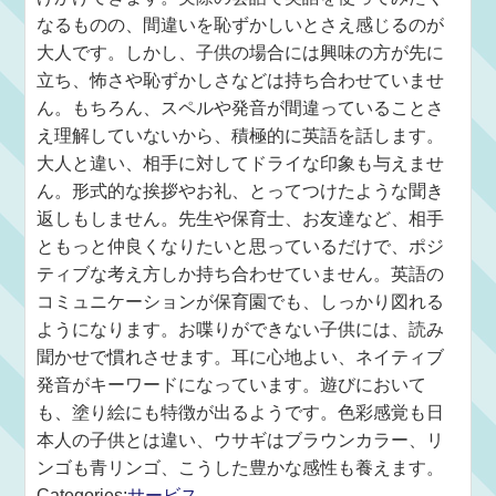
なるものの、間違いを恥ずかしいとさえ感じるのが
大人です。しかし、子供の場合には興味の方が先に
立ち、怖さや恥ずかしさなどは持ち合わせていませ
ん。もちろん、スペルや発音が間違っていることさ
え理解していないから、積極的に英語を話します。
大人と違い、相手に対してドライな印象も与えませ
ん。形式的な挨拶やお礼、とってつけたような聞き
返しもしません。先生や保育士、お友達など、相手
ともっと仲良くなりたいと思っているだけで、ポジ
ティブな考え方しか持ち合わせていません。英語の
コミュニケーションが保育園でも、しっかり図れる
ようになります。お喋りができない子供には、読み
聞かせで慣れさせます。耳に心地よい、ネイティブ
発音がキーワードになっています。遊びにおいて
も、塗り絵にも特徴が出るようです。色彩感覚も日
本人の子供とは違い、ウサギはブラウンカラー、リ
ンゴも青リンゴ、こうした豊かな感性も養えます。
Categories:
サービス